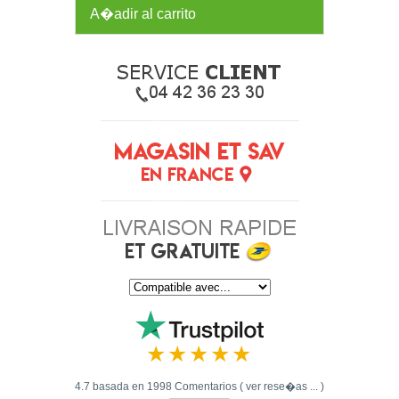
A�adir al carrito
4.7 basada en 1998 Comentarios ( ver rese�as ... )